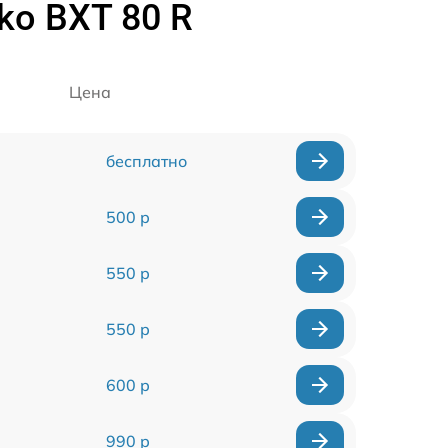
ko BXT 80 R
Цена
бесплатно
500 р
550 р
550 р
600 р
990 р