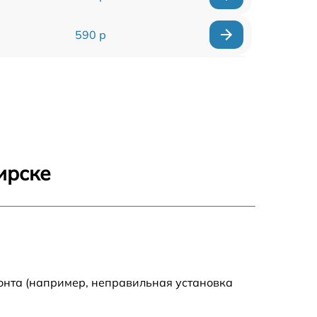
590 р
1000 р
1100 р
1250 р
ирске
500 р
550 р
450 р
онта (например, неправильная установка
1000 р