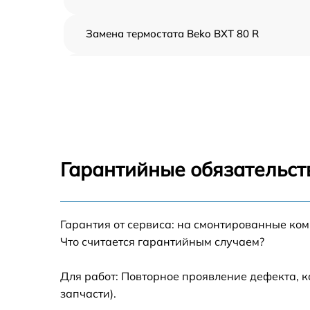
Замена термостата Beko BXT 80 R
Профилактическая чистка Beko BXT 80 R
Замена платы управления Beko BXT 80 R
Ремонт платы управления (восстановление)
Beko BXT 80 R
Гарантийные обязательст
Ремонт/замена датчика температуры Beko
BXT 80 R
Гарантия от сервиса: на смонтированные ко
Замена прокладки Beko BXT 80 R
Что считается гарантийным случаем?
Ремонт модуля управления Beko BXT 80 R
Для работ: Повторное проявление дефекта, 
запчасти).
Замена труб поступления воды Beko BXT 80