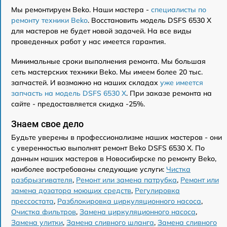
Мы ремонтируем Beko. Наши мастера -
специалисты по
ремонту техники Beko
. Восстановить модель DSFS 6530 X
для мастеров не будет новой задачей. На все виды
проведенных работ у нас имеется гарантия.
Минимальные сроки выполнения ремонта. Мы большая
сеть мастерских техники Beko. Мы имеем более 20 тыс.
запчастей. И возможно на наших складах
уже имеется
запчасть на модель DSFS 6530 X
. При заказе ремонта на
сайте - предоставляется скидка -25%.
Знаем свое дело
Будьте уверены в профессионализме наших мастеров - они
с уверенностью выполнят ремонт Beko DSFS 6530 X. По
данным наших мастеров в Новосибирске по ремонту Beko,
наиболее востребованы следующие услуги:
Чистка
разбрызгивателя
,
Ремонт или замена патрубка
,
Ремонт или
замена дозатора моющих средств
,
Регулировка
прессостата
,
Разблокировка циркуляционного насоса
,
Очистка фильтров
,
Замена циркуляционного насоса
,
Замена улитки
,
Замена сливного шланга
,
Замена сливного