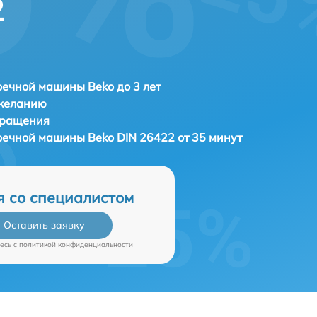
2
ечной машины Beko до 3 лет
 желанию
бращения
моечной машины
Beko DIN 26422 от 35 минут
я со специалистом
Оставить заявку
есь c
политикой конфиденциальности