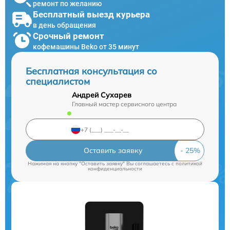
ремонт по желанию
Бесплатный выезд курьера
в день обращения
Срочный ремонт
кофемашины Beko от 35 минут
Бесплатная консультация со
специалистом
Андрей Сухарев
Главный мастер сервисного центра
Оставить заявку
Нажимая на кнопку "Оставить заявку" Вы соглашаетесь c
политикой
конфиденциальности