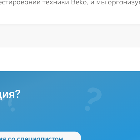
стировании техники Beko, и мы организу
ция?
ия со специалистом