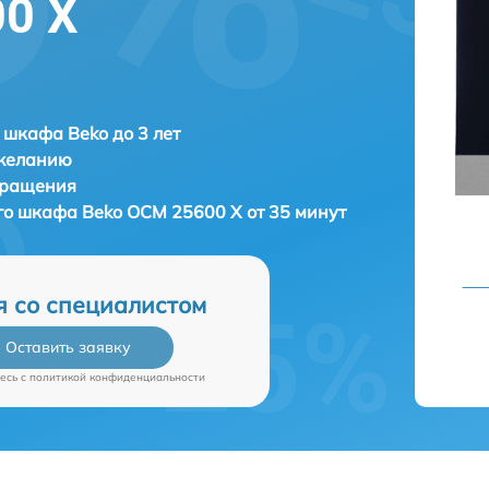
0 X
 шкафа Beko до 3 лет
 желанию
бращения
ого шкафа
Beko OCM 25600 X от 35 минут
я со специалистом
Оставить заявку
есь c
политикой конфиденциальности