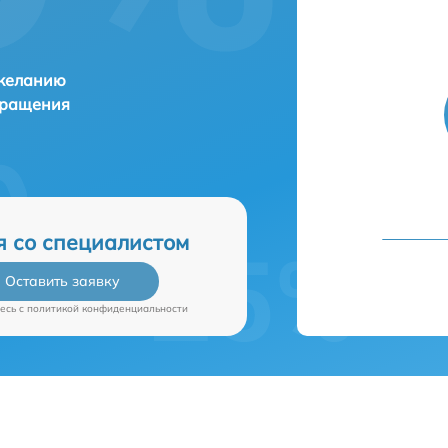
 желанию
бращения
я со специалистом
Оставить заявку
есь c
политикой конфиденциальности